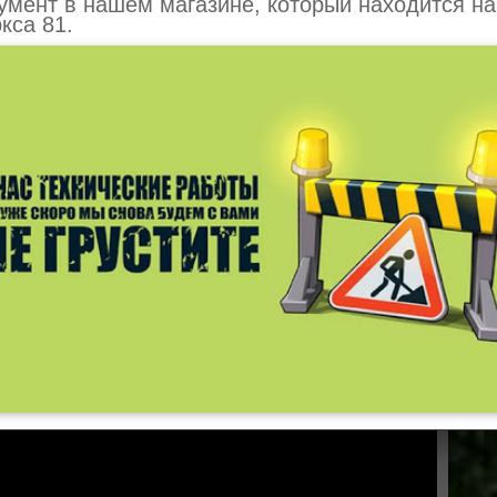
умент в нашем магазине, который находится на
ь коленвал и подшипники идут в сборной конструкции -
кса 81.
и располагаются на концах коленвала и не прижимаются к
 спектра работ в хозяйстве, а именно валка небольших
 несложных задач, так или иначе, связанных с пилением. По
 Вы можете купить
хускварна 120 (9678619-06)
в нашем