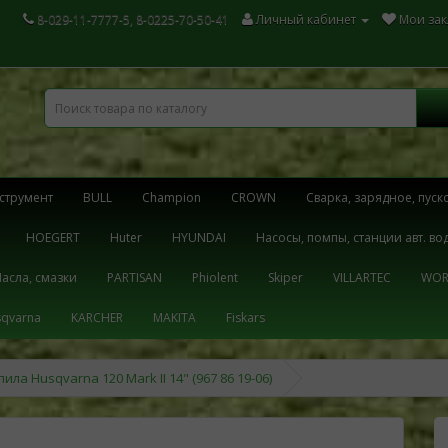
8-029-11-7777-5, 8-0225-70-50-41
Личный кабинет
Мои зак
струмент
BULL
Champion
CROWN
Cварка, зарядное, пуск
HOEGERT
Huter
HYUNDAI
Hасосы, помпы, станции авт. в
асла, смазки
PARTISAN
Phiolent
Skiper
VILLARTEC
WOR
qvarna
KARCHER
MAKITA
Fiskars
ила Husqvarna 120 Mark II 14" (967 86 19-06)