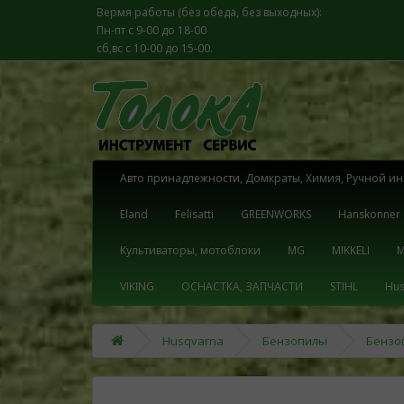
Вермя работы (без обеда, без выходных):
Пн-пт с 9-00 до 18-00
сб,вс с 10-00 до 15-00.
Aвто принадлежности, Домкраты, Химия, Pучной ин
Eland
Felisatti
GREENWORKS
Hanskonner
Kультиваторы, мотоблоки
MG
MIKKELI
M
VIKING
OСНАСТКА, ЗАПЧАСТИ
STIHL
Hus
Husqvarna
Бензопилы
Бензоп