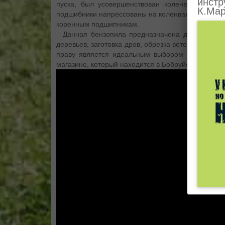
инстр
пуска, был усовершенствован коленвал. Тепер
К.Мар
подшибники напрессованы на коленвал, а сальник
коренным подшипникам.
Данная бензопила предназначена для широкого
деревьев, заготовка дров, обрезка веток и других
праву является идеальным выбором для дачи.
магазине, который находится в Бобруйске!