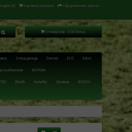
ладки (0)
Корзина покупок
Оформление заказа
0 товар(ов) - 0.00 бел.р.
овое
Cпецодежда
Denzel
ECO
Edon
одоснабжения
KATANA
TEX
Wurth
Калибр
Уровни
BOSCH