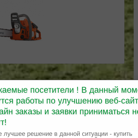
жаемые посетители ! В данный мом
утся работы по улучшению веб-сайт
айн заказы и заявки приниматься н
ая модель является заменой Husqvarna 236 (снятой с
т!
включает в себя лучшее из этих двух моделей, а также и
р с измененными внутренними отверстиями (улучшение
 лучшее решение в данной ситуации - купить
едыдущий, но он уже обладает улучшенной системой легкого