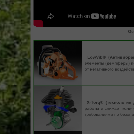
Ос
LowVib® (Антивибрац
элементы (демпферы) п
от негативного воздейст
X-Torq® (технология 
работы и снижает коли
требованиями по безоп