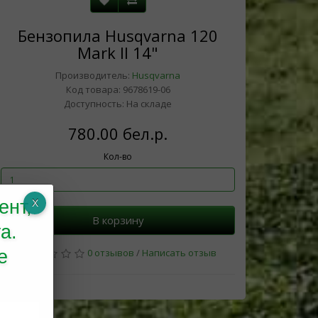
Бензопила Husqvarna 120
Mark II 14"
Производитель:
Husqvarna
Код товара: 9678619-06
Доступность: На складе
780.00 бел.р.
Кол-во
ент,
В корзину
а.
е
0 отзывов
/
Написать отзыв