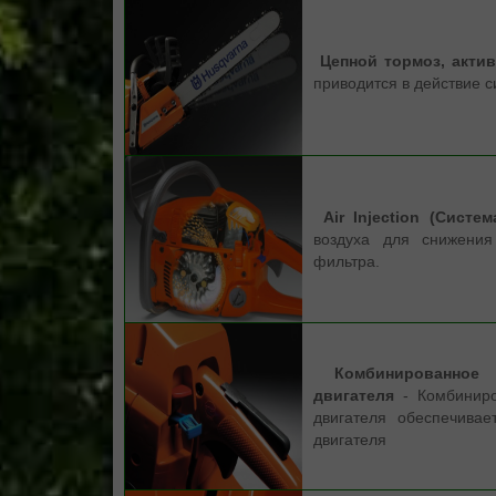
Цепной тормоз, акти
приводится в действие 
Air Injection (Систе
воздуха для снижения
фильтра.
Комбинированное у
двигателя
- Комбиниро
двигателя обеспечивае
двигателя