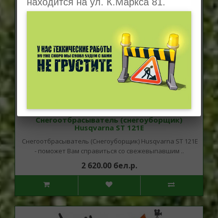
находится на ул. К.Маркса 81.
Снегоотбрасыватель (снегоуборщик)
Husqvarna ST 121E
Снегоотбрасыватель (Снегоуборщик) Husqvarna ST 121E
- поможет Вам справиться со свежевыпавшим ..
2 620.00 бел.р.