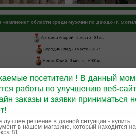
! Чемпионат области среди мужчин по дзюдо (г. Могилев
Артемов Андрей - 2 место - 81 кг.
Бородич Влад - 3 место - 81 кг.
Новик Юрий - 3 место - +100 кг.
жаемые посетители ! В данный мом
утся работы по улучшению веб-сайт
айн заказы и заявки приниматься н
т!
 лучшее решение в данной ситуации - купить
умент в нашем магазине, который находится на
кса 81.