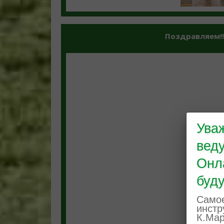
Поздравляем!!
Ува
вед
Онл
буду
Самое
инстр
К.Мар