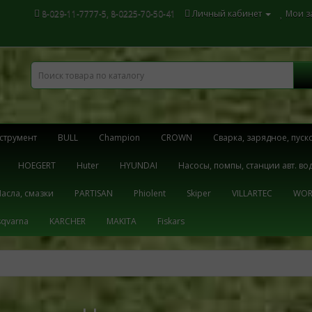
8-029-11-7777-5, 8-0225-70-50-41
Личный кабинет
Мои за
струмент
BULL
Champion
CROWN
Cварка, зарядное, пуск
HOEGERT
Huter
HYUNDAI
Hасосы, помпы, станции авт. в
асла, смазки
PARTISAN
Phiolent
Skiper
VILLARTEC
WOR
qvarna
KARCHER
MAKITA
Fiskars