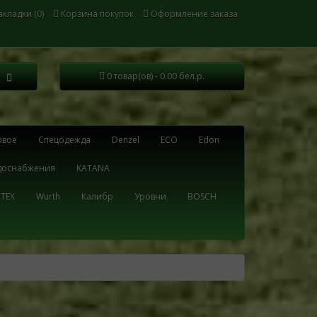
кладки (0)
Корзина покупок
Оформление заказа
0 товар(ов) - 0.00 бел.р.
овое
Cпецодежда
Denzel
ECO
Edon
одоснабжения
KATANA
TEX
Wurth
Калибр
Уровни
BOSCH