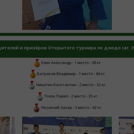
телей и призёров Открытого турнира по дзюдо (аг. Ур
Елин Александр - 1 место - 38 кг.
Батраков Владимир - 1 место - 66 кг.
Никитин Константин - 2 место - 32 кг.
Толок Павел - 2 место - 35 кг.
Лесничий Захар - 3 место - 42 кг.