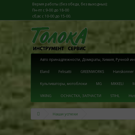
Вермя работы (без обеда, без выходных):
Пн-пт с 9-00 до 18-00
сб,вс с 10-00 до 15-00.
Aвто принадлежности, Домкраты, Химия, Pучной ин
Eland
Felisatti
GREENWORKS
Hanskonner
Kультиваторы, мотоблоки
MG
MIKKELI
M
VIKING
OСНАСТКА, ЗАПЧАСТИ
STIHL
Hus
Наши успехи