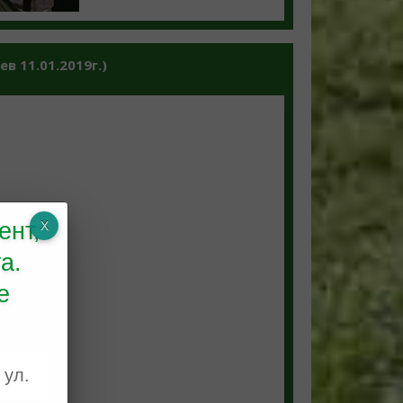
 11.01.2019г.)
ент,
а.
е
 ул.