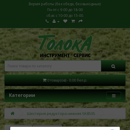
Вермя работы (без обеда, без выходных):
Пн-пт с 9-00 до 18-00
сб,вс с 10-00 до 15-00.
0 товар(ов) - 0.00 бел.р.
Категории
Шестерня редуктора нижняя SK850S