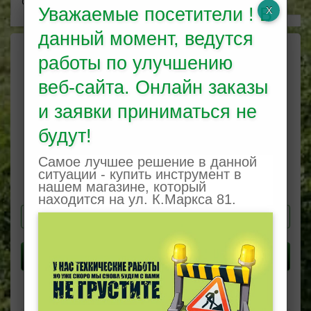
Описание
Отзывы (0)
Уважаемые посетители ! В
данный момент, ведутся
работы по улучшению
веб-сайта. Онлайн заказы
Шестерня редуктора нижняя
SK850S
и заявки приниматься не
Код товара: SK850S #101
будут!
Доступность:
Самое лучшее решение в данной
0.00 бел.р.
ситуации - купить инструмент в
нашем магазине, который
Кол-во
находится на ул. К.Маркса 81.
В корзину
0 отзывов
/
Написать отзыв