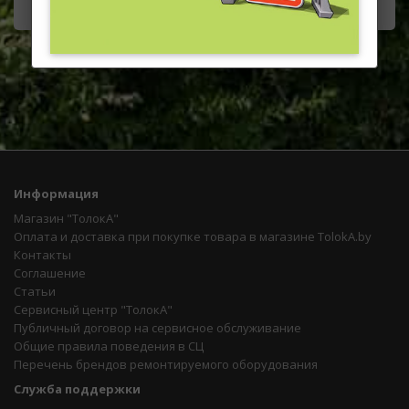
Информация
Магазин "ТолокА"
Оплата и доставка при покупке товара в магазине TolokA.by
Контакты
Соглашение
Статьи
Сервисный центр "ТолокА"
Публичный договор на сервисное обслуживание
Общие правила поведения в СЦ
Перечень брендов ремонтируемого оборудования
Служба поддержки