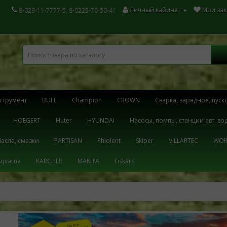
8-029-11-7777-5, 8-0225-70-50-41
Личный кабинет
Мои зак
струмент
BULL
Champion
CROWN
Cварка, зарядное, пуск
HOEGERT
Huter
HYUNDAI
Hасосы, помпы, станции авт. в
асла, смазки
PARTISAN
Phiolent
Skiper
VILLARTEC
WOR
qvarna
KARCHER
MAKITA
Fiskars