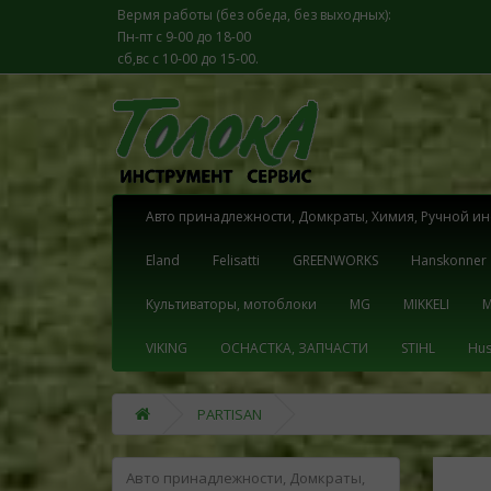
Вермя работы (без обеда, без выходных):
Пн-пт с 9-00 до 18-00
сб,вс с 10-00 до 15-00.
Aвто принадлежности, Домкраты, Химия, Pучной ин
Eland
Felisatti
GREENWORKS
Hanskonner
Kультиваторы, мотоблоки
MG
MIKKELI
M
VIKING
OСНАСТКА, ЗАПЧАСТИ
STIHL
Hus
PARTISAN
Aвто принадлежности, Домкраты,