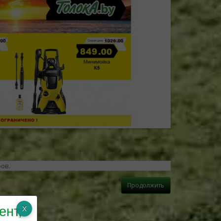
ров.
Продолжить
ент,