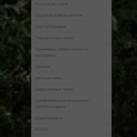
Ручные резчики
Садовые измельчители
Снегоуборщики
Торцовочные пилы
Триммеры, травокосилки и
кусторезы
Уровни
Цепные пилы
Циркулярные пилы
Шлифовальные машинки и
УШМ(болгарки)
Шуруповерты
BOSCH