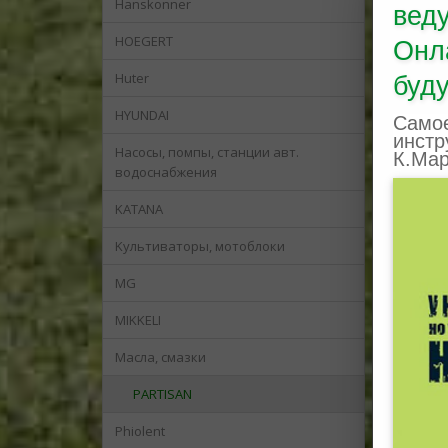
Hanskonner
вед
HOEGERT
Онл
Huter
буду
HYUNDAI
Самое
инстр
Hасосы, помпы, станции авт.
К.Мар
водоснабжения
KATANA
Kультиваторы, мотоблоки
MG
MIKKELI
Mасла, смазки
PARTISAN
Phiolent