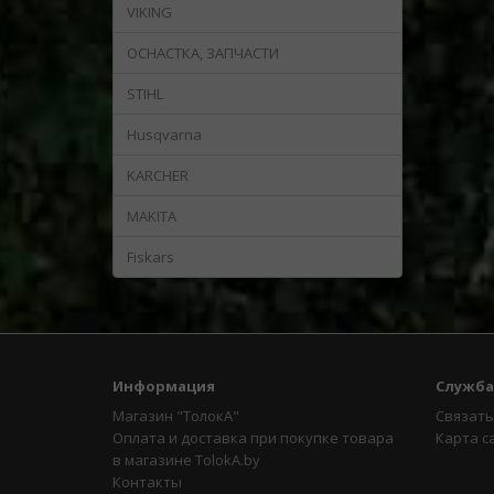
VIKING
OСНАСТКА, ЗАПЧАСТИ
STIHL
Husqvarna
KARCHER
MAKITA
Fiskars
Информация
Служба
Магазин "ТолокА"
Связать
Оплата и доставка при покупке товара
Карта с
в магазине TolokA.by
Контакты