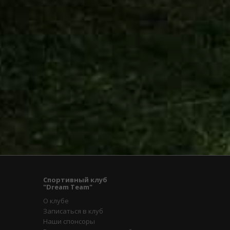
Спортивный клуб
"Dream Team"
О клубе
Записаться в клуб
Наши спонсоры