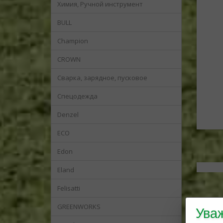
Химия, Pучной инструмент
BULL
Champion
CROWN
Cварка, зарядное, пусковое
Cпецодежда
Denzel
ECO
Edon
Eland
Felisatti
GREENWORKS
Ува