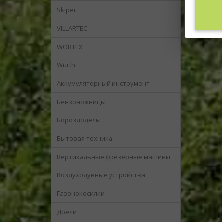
Skiper
VILLARTEC
WORTEX
Wurth
Аккумуляторный инструмент
Бензоножницы
Бороздоделы
Бытовая техника
Вертикальные фрезерные машины
Воздуходувные устройства
Газонокосилки
Дрели