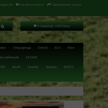
ладки (0)
Корзина покупок
Оформление заказа
0 товар(ов) - 0.00 бел.р.
овое
Cпецодежда
Denzel
ECO
Edon
одоснабжения
KATANA
TEX
Wurth
Калибр
Уровни
BOSCH