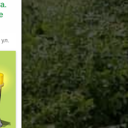
а.
е
 ул.